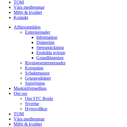
TOM
Våra medlemmar
Miljö & kvalitet
Kontakt
Affärsområden
Entreprenader
Information
Dränering
Stenspräckning
Enskilda avlopp
Grundläggning
Rivningsentreprenader
Krossning
Schaktmassor
Grusprodukter
Snöröjning
Maskinförmedling
Om oss
Om STC Borås
Styrelse
Hyresvillkor
TOM
Våra medlemmar
Miljö & kvalitet