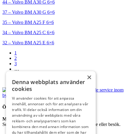
44 – Volvo BM A30 G 6×6
37 – Volvo BM A30 G 6×6
35 – Volvo BM A25 F 6×6
34 – Volvo BM A25 C 6×6
32 – Volvo BM A25 E 6×6
1
2
3
…
6
×
Nästa sida →
Denna webbplats använder
cookies
Vi använder cookies för att anpassa
innehåll, annonser och för att analysera vår
ÖPPETTIDER
trafik. Vi delar också information om din
användning av vår webbplats med våra
Mån – Fre
07:00-16:00
reklam- och analyspartners som kan
Se kontaktuppgifter nedan för att boka tid för möte eller besök.
kombinera den med annan information som
du har tillhandahållit dem eller som de har