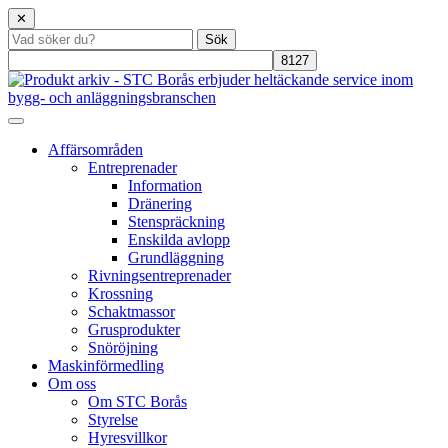
✕
Affärsområden
Entreprenader
Information
Dränering
Stenspräckning
Enskilda avlopp
Grundläggning
Rivningsentreprenader
Krossning
Schaktmassor
Grusprodukter
Snöröjning
Maskinförmedling
Om oss
Om STC Borås
Styrelse
Hyresvillkor