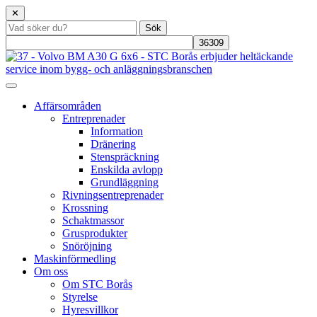
✕
Affärsområden
Entreprenader
Information
Dränering
Stenspräckning
Enskilda avlopp
Grundläggning
Rivningsentreprenader
Krossning
Schaktmassor
Grusprodukter
Snöröjning
Maskinförmedling
Om oss
Om STC Borås
Styrelse
Hyresvillkor