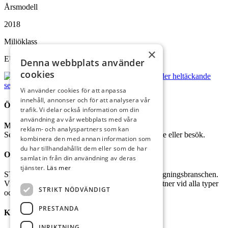
Årsmodell
2018
Miljöklass
×
EU steg 4
Denna webbplats använder
cookies
Vi använder cookies för att anpassa
innehåll, annonser och för att analysera vår
ÖPPETTIDER
trafik. Vi delar också information om din
användning av vår webbplats med våra
Mån – Fre
07:00-16:00
reklam- och analyspartners som kan
Se kontaktuppgifter nedan för att boka tid för möte eller besök.
kombinera den med annan information som
du har tillhandahållit dem eller som de har
OM STC BORÅS
samlat in från din användning av deras
tjänster.
Läs mer
STC Borås AB är Er kompletta leverantör i anläggningsbranschen.
Vi har kapacitet och kompetens till att vara Er partner vid alla typer
STRIKT NÖDVÄNDIGT
och storlekar av projekt.
PRESTANDA
KONTAKT
INRIKTNING