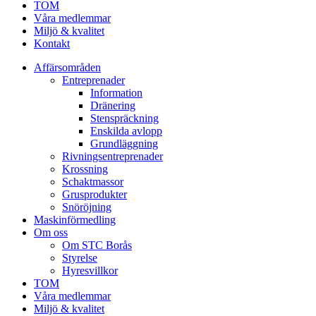
TOM
Våra medlemmar
Miljö & kvalitet
Kontakt
Affärsområden
Entreprenader
Information
Dränering
Stenspräckning
Enskilda avlopp
Grundläggning
Rivningsentreprenader
Krossning
Schaktmassor
Grusprodukter
Snöröjning
Maskinförmedling
Om oss
Om STC Borås
Styrelse
Hyresvillkor
TOM
Våra medlemmar
Miljö & kvalitet