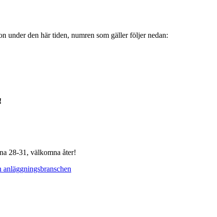
on under den här tiden, numren som gäller följer nedan:
!
rna 28-31, välkomna åter!