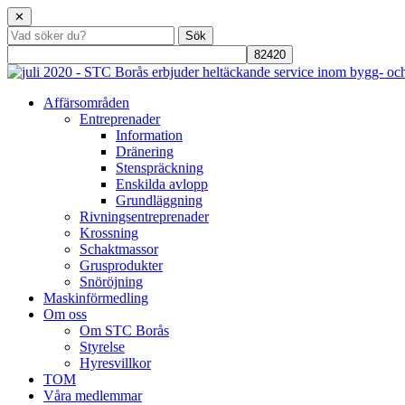
✕
Affärsområden
Entreprenader
Information
Dränering
Stenspräckning
Enskilda avlopp
Grundläggning
Rivningsentreprenader
Krossning
Schaktmassor
Grusprodukter
Snöröjning
Maskinförmedling
Om oss
Om STC Borås
Styrelse
Hyresvillkor
TOM
Våra medlemmar