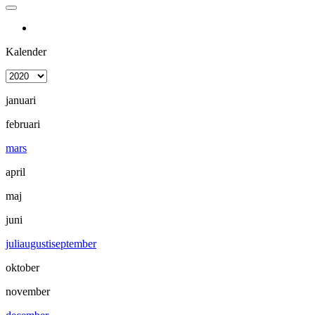
Kalender
januari
februari
mars
april
maj
juni
juli
augusti
september
oktober
november