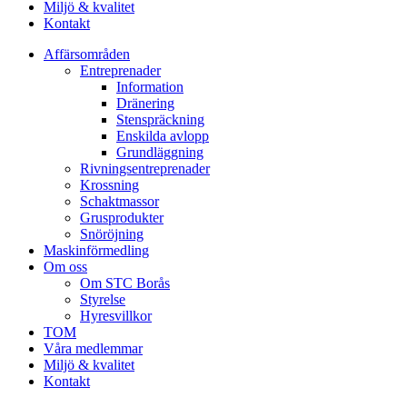
Miljö & kvalitet
Kontakt
Affärsområden
Entreprenader
Information
Dränering
Stenspräckning
Enskilda avlopp
Grundläggning
Rivningsentreprenader
Krossning
Schaktmassor
Grusprodukter
Snöröjning
Maskinförmedling
Om oss
Om STC Borås
Styrelse
Hyresvillkor
TOM
Våra medlemmar
Miljö & kvalitet
Kontakt