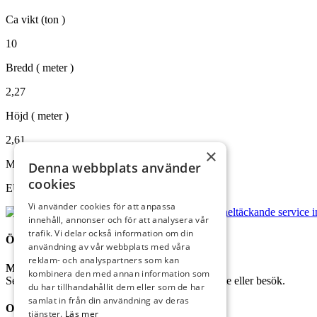
Ca vikt (ton )
10
Bredd ( meter )
2,27
Höjd ( meter )
2,61
×
Miljöklass
Denna webbplats använder
cookies
EU steg
Vi använder cookies för att anpassa
innehåll, annonser och för att analysera vår
trafik. Vi delar också information om din
ÖPPETTIDER
användning av vår webbplats med våra
reklam- och analyspartners som kan
Mån – Fre
07:00-16:00
kombinera den med annan information som
Se kontaktuppgifter nedan för att boka tid för möte eller besök.
du har tillhandahållit dem eller som de har
samlat in från din användning av deras
OM STC BORÅS
tjänster.
Läs mer