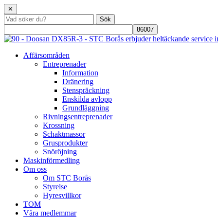
✕
Affärsområden
Entreprenader
Information
Dränering
Stenspräckning
Enskilda avlopp
Grundläggning
Rivningsentreprenader
Krossning
Schaktmassor
Grusprodukter
Snöröjning
Maskinförmedling
Om oss
Om STC Borås
Styrelse
Hyresvillkor
TOM
Våra medlemmar