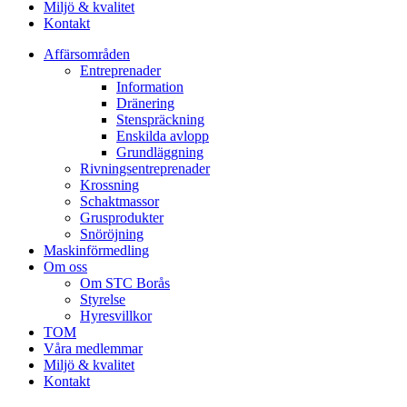
Miljö & kvalitet
Kontakt
Affärsområden
Entreprenader
Information
Dränering
Stenspräckning
Enskilda avlopp
Grundläggning
Rivningsentreprenader
Krossning
Schaktmassor
Grusprodukter
Snöröjning
Maskinförmedling
Om oss
Om STC Borås
Styrelse
Hyresvillkor
TOM
Våra medlemmar
Miljö & kvalitet
Kontakt