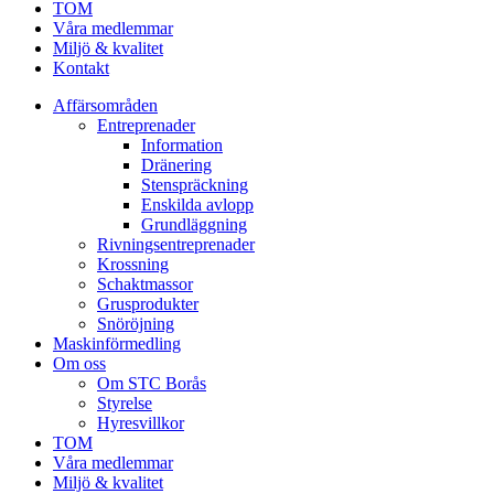
TOM
Våra medlemmar
Miljö & kvalitet
Kontakt
Affärsområden
Entreprenader
Information
Dränering
Stenspräckning
Enskilda avlopp
Grundläggning
Rivningsentreprenader
Krossning
Schaktmassor
Grusprodukter
Snöröjning
Maskinförmedling
Om oss
Om STC Borås
Styrelse
Hyresvillkor
TOM
Våra medlemmar
Miljö & kvalitet