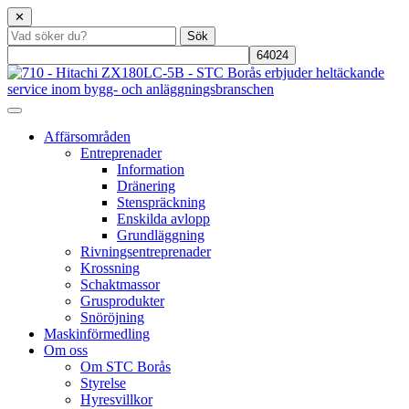
✕
Affärsområden
Entreprenader
Information
Dränering
Stenspräckning
Enskilda avlopp
Grundläggning
Rivningsentreprenader
Krossning
Schaktmassor
Grusprodukter
Snöröjning
Maskinförmedling
Om oss
Om STC Borås
Styrelse
Hyresvillkor