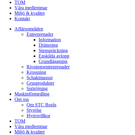
TOM
Våra medlemmar
Miljö & kvalitet
Kontakt
Affärsområden
Entreprenader
Information
Dränering
Stenspräckning
Enskilda avlopp
Grundläggning
Rivningsentreprenader
Krossning
Schaktmassor
Grusprodukter
Snöröjning
Maskinförmedling
Om oss
Om STC Borås
Styrelse
Hyresvillkor
TOM
Våra medlemmar
Miljö & kvalitet