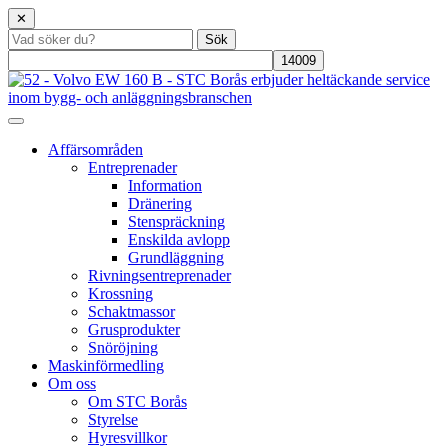
✕
Affärsområden
Entreprenader
Information
Dränering
Stenspräckning
Enskilda avlopp
Grundläggning
Rivningsentreprenader
Krossning
Schaktmassor
Grusprodukter
Snöröjning
Maskinförmedling
Om oss
Om STC Borås
Styrelse
Hyresvillkor