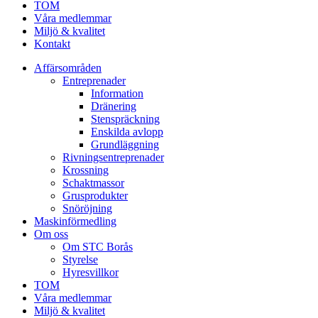
TOM
Våra medlemmar
Miljö & kvalitet
Kontakt
Affärsområden
Entreprenader
Information
Dränering
Stenspräckning
Enskilda avlopp
Grundläggning
Rivningsentreprenader
Krossning
Schaktmassor
Grusprodukter
Snöröjning
Maskinförmedling
Om oss
Om STC Borås
Styrelse
Hyresvillkor
TOM
Våra medlemmar
Miljö & kvalitet