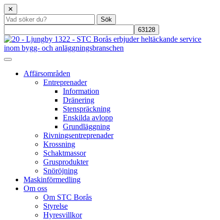
✕
Affärsområden
Entreprenader
Information
Dränering
Stenspräckning
Enskilda avlopp
Grundläggning
Rivningsentreprenader
Krossning
Schaktmassor
Grusprodukter
Snöröjning
Maskinförmedling
Om oss
Om STC Borås
Styrelse
Hyresvillkor