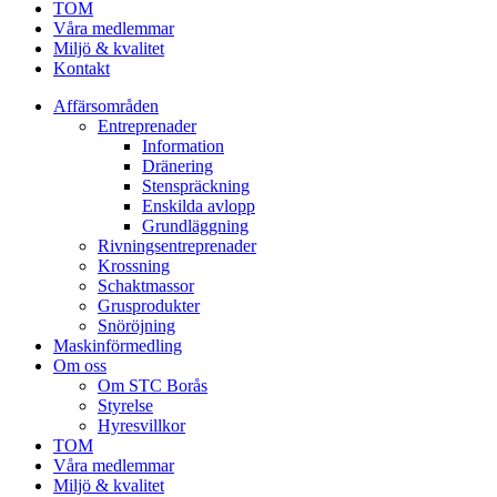
TOM
Våra medlemmar
Miljö & kvalitet
Kontakt
Affärsområden
Entreprenader
Information
Dränering
Stenspräckning
Enskilda avlopp
Grundläggning
Rivningsentreprenader
Krossning
Schaktmassor
Grusprodukter
Snöröjning
Maskinförmedling
Om oss
Om STC Borås
Styrelse
Hyresvillkor
TOM
Våra medlemmar
Miljö & kvalitet